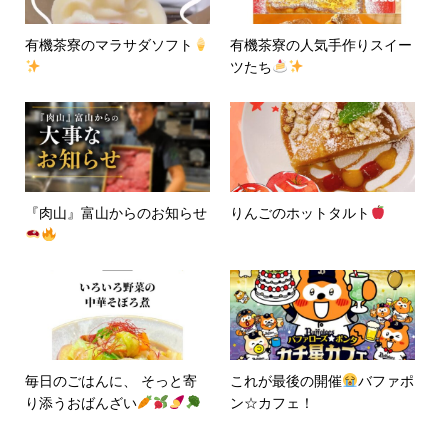
有機茶寮のマラサダソフト
有機茶寮の人気手作りスイー
ツたち
『肉山』富山からのお知らせ
りんごのホットタルト
毎日のごはんに、 そっと寄
これが最後の開催
バファポ
り添うおばんざい
ン☆カフェ！