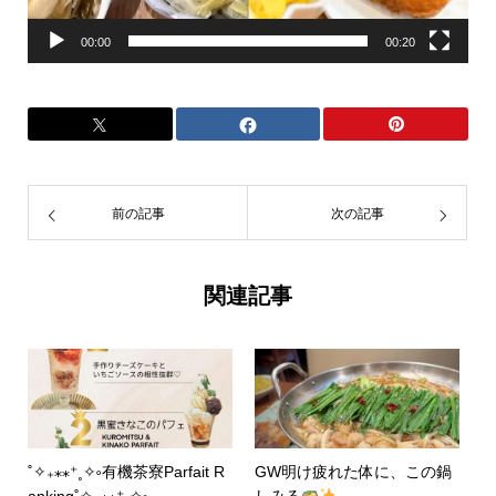
00:00
00:20
前の記事
次の記事
関連記事
˚✧₊⁎⁎⁺˳✧༚有機茶寮Parfait R
GW明け疲れた体に、この鍋
anking˚✧₊⁎⁎⁺˳✧༚
しみる