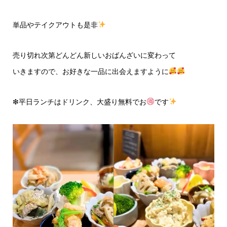
単品やテイクアウトも是非
売り切れ次第どんどん新しいおばんざいに変わって
いきますので、お好きな一品に出会えますように
❇︎平日ランチはドリンク、大盛り無料でお
です
動
画
プ
レ
ー
ヤ
ー