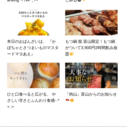
本日のおばんざいは、 『か
もつ鍋 龍 富山限定！もつ鍋
ぼちゃとさつまいものマスタ
がついて3,900円2時間飲み放
ードマヨあえ』
題
ひと口食べると広がる、 や
『肉山』富山からのお知らせ
さしい甘さとふんわり食感･:*
+.:+