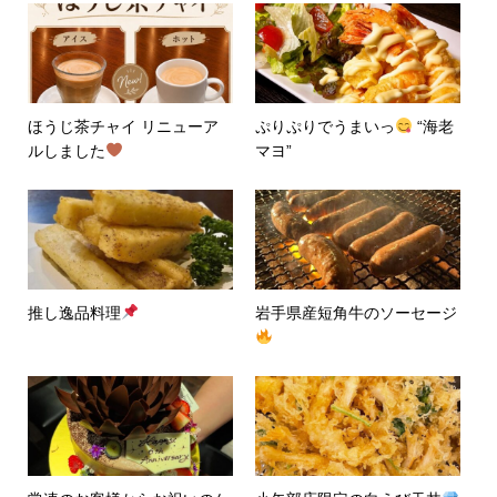
ほうじ茶チャイ リニューア
ぷりぷりでうまいっ
“海老
ルしました
マヨ”
推し逸品料理
岩手県産短角牛のソーセージ