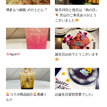
博多もつ鍋龍 〆のうどん
毎月29日と祝日は『肉の日』
沢山のご来店ありがとう
ございました
April
誕生日おめでとうございます
コラボ商品紹介
黒糖ミ
お誕生日貸切営業でした♪
ルク