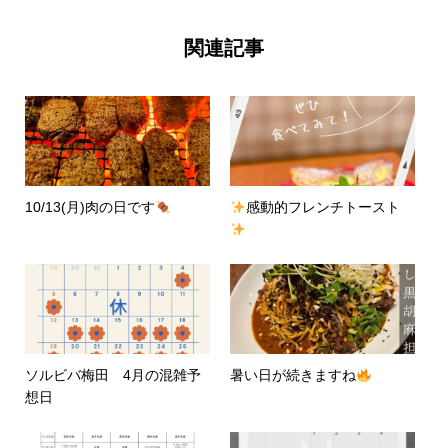
関連記事
10/13(月)肉の日です
感動的フレンチトースト
ソルビバ梅田 4月の混雑予
暑い日が続きますね
想日