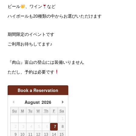
ビール
、ワイン
など
ハイボールも20種類の中からお選びいただけます
期間限定のイベントです
ご利用お待ちしてます♪
『肉山』富山の登山には装備いりません
ただし、予約は必要です
Book a Reservation
August
2026
undefined
undefined
Su
M
Tu
W
Th
F
Sa
1
2
3
4
5
6
7
8
9
10
11
12
13
14
15