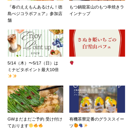
『春のええもんあるけん！徳
もつ鍋龍富山のもつ串焼きラ
島べジコラボフェア』参加店
インナップ
舗
5/14（木）〜5/17（日）は
ミナピタポイント最大10倍
GWまだまだご予約 受け付け
有機茶寮定番のグラススイー
ております
ツ