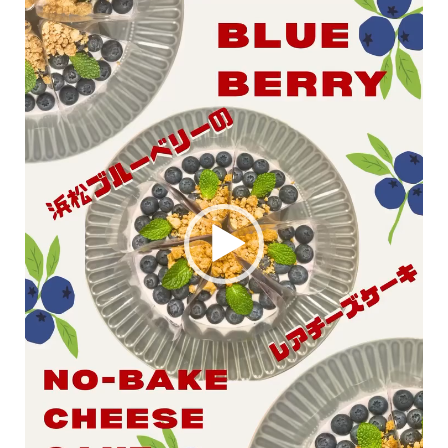
動
画
プ
レ
ー
ヤ
ー