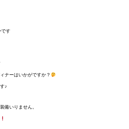
ずかです
す
ィナーはいかがですか？
す♪
装備いりません。