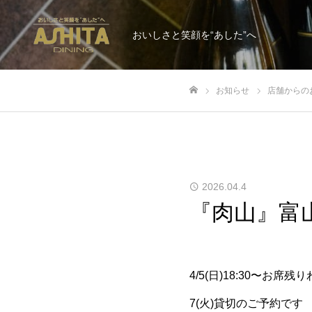
おいしさと笑顔を“あした”へ
お知らせ
店舗からの
ホーム
2026.04.4
『肉山』富
4/5(日)18:30〜お席
7(火)貸切のご予約です