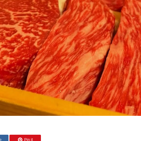
e
Pin it