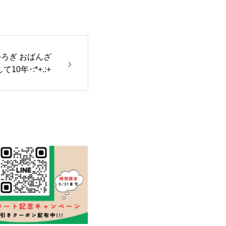
くつろぎ おばんざ
転して10年･:*+.:+