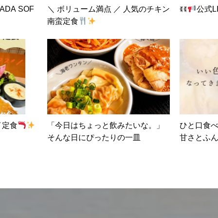
ADA SOF
＼ ボリューム満点 ／ 人気のチキン
ꉂꉂ
公式L
南蛮定食
イ定食
「今日はちょっと飲みたいな。」
ひと口食べ
そんな日にぴったりの一皿
甘さとふんわ