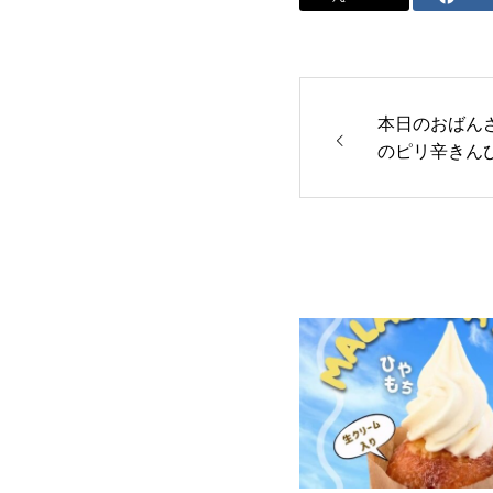
本日のおばん
のピリ辛きん