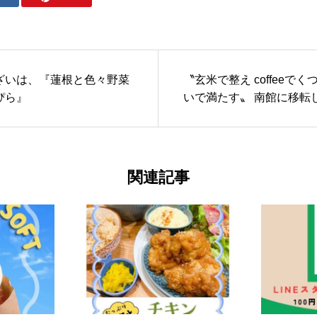
ざいは、『蓮根と色々野菜
〝玄米で整え coffeeで
ぴら』
いで満たす〟 南館に移
関連記事