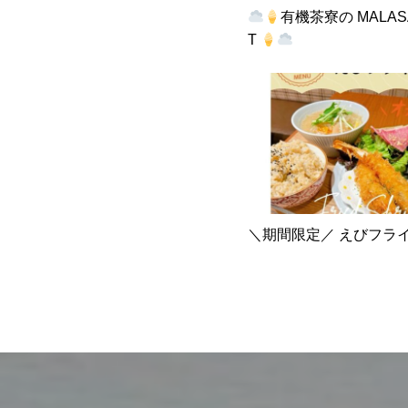
有機茶寮の MALAS
T
＼期間限定／ えびフラ