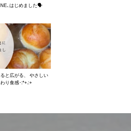
INE､はじめました🗣
ると広がる、 やさしい
り食感･:*+.:+