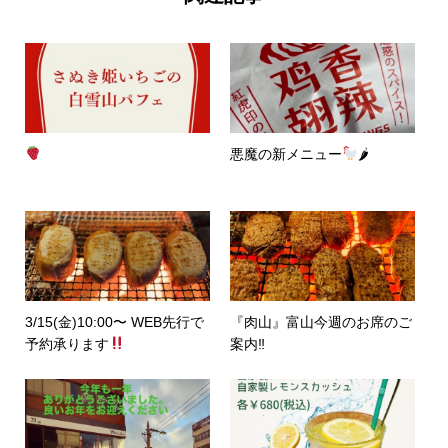
悪魔の新メニュー
🌶
3/15(金)10:00〜 WEB先行で
『肉山』富山今週のお席のご
予約承ります
案内‼︎