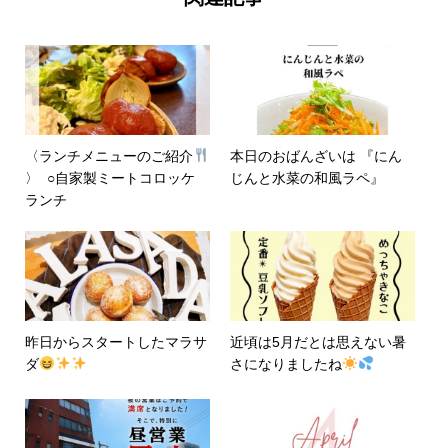
〈ランチメニューのご紹介
本日のおばんざいは 『にん
〉 ⁡⁡ ○自家製ミートコロッケ
じんと水菜の和風ラペ』
ランチ
昨日からスタートしたマラサ
近頃は5月だとは思えない暑
ダ
さになりましたね