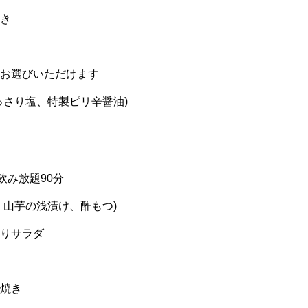
き
お選びいただけます
っさり塩、特製ピリ辛醤油)
 飲み放題90分
、山芋の浅漬け、酢もつ)
りサラダ
焼き