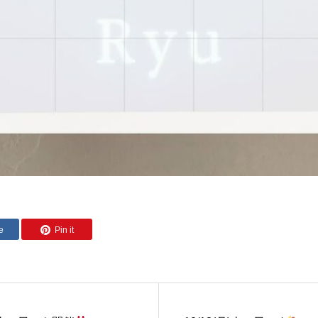
e
Pin it