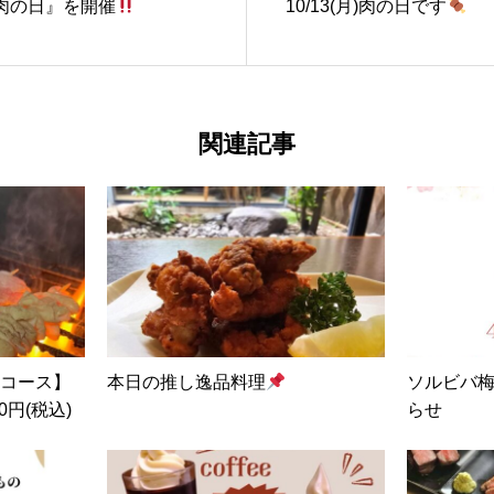
肉の日』を開催
10/13(月)肉の日です
関連記事
コース】
本日の推し逸品料理
ソルビバ梅
0円(税込)
らせ