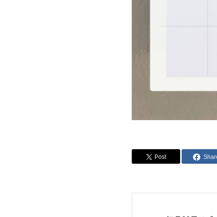
Post
Shar