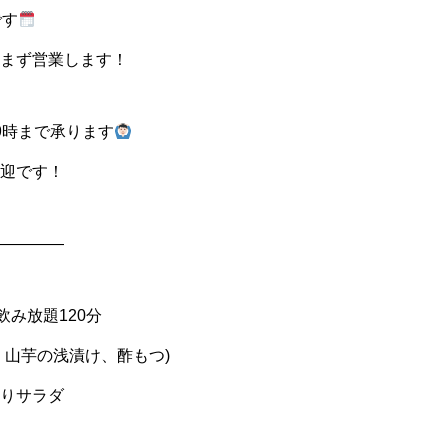
です
まず営業します！
9時まで承ります
迎です！
————
 飲み放題120分
、山芋の浅漬け、酢もつ)
りサラダ