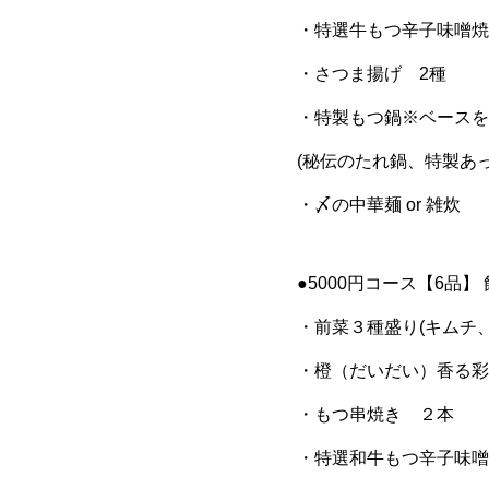
・特選牛もつ辛子味噌焼
・さつま揚げ 2種
・特製もつ鍋※ベースを
(秘伝のたれ鍋、特製あ
・〆の中華麺 or 雑炊
●5000円コース【6品】
・前菜３種盛り(キムチ
・橙（だいだい）香る彩
・もつ串焼き ２本
・特選和牛もつ辛子味噌