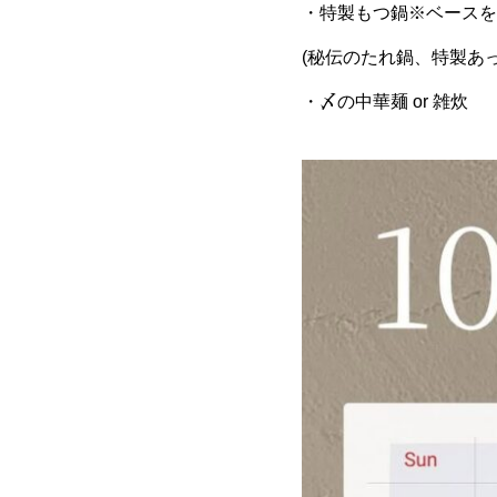
・特製もつ鍋※ベースを
(秘伝のたれ鍋、特製あ
・〆の中華麺 or 雑炊