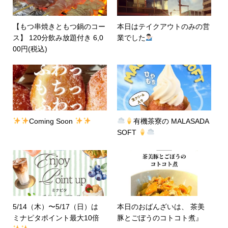
【もつ串焼きともつ鍋のコー
本日はテイクアウトのみの営
ス】 120分飲み放題付き 6,0
業でした
00円(税込)
Coming Soon
有機茶寮の MALASADA
SOFT
5/14（木）〜5/17（日）は
本日のおばんざいは、 茶美
ミナピタポイント最大10倍
豚とごぼうのコトコト煮』